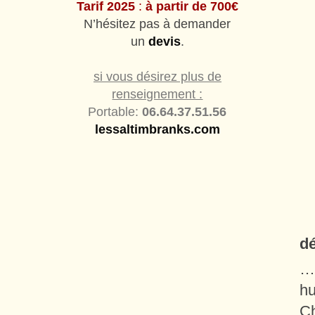
Tarif 202
5
:
à partir de
700
€
N’hésitez pas à demander
un
devis
.
si vous désirez plus de
renseignement :
Portable:
06.64.37.51.56
lessaltimbranks.com
d
…m
hu
Ch