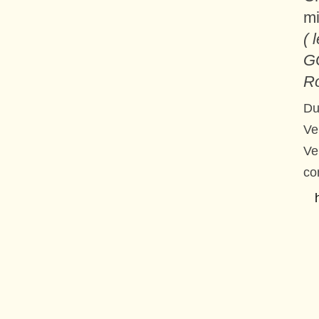
mi
( 
GO
Ro
Du
Ve
Ve
co