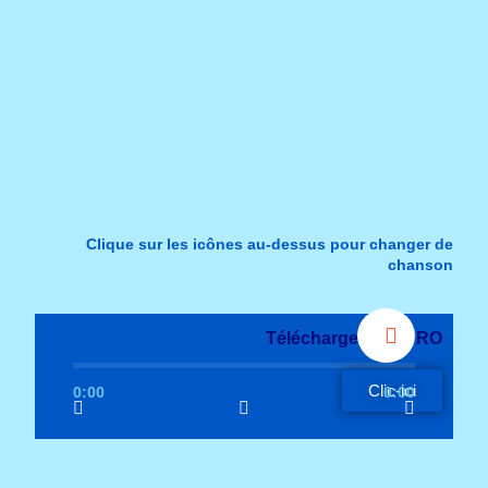
Clique sur les icônes au-dessus pour changer de
chanson
Téléchargement PRO
Clic-ici
0:00
0:00