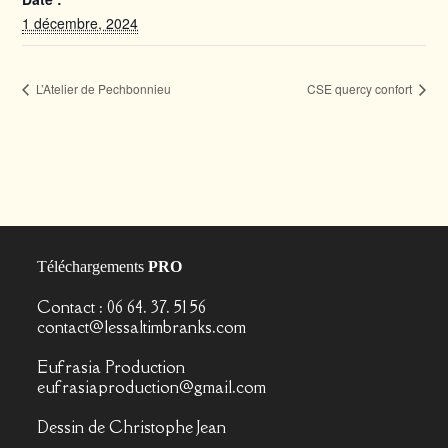
1 décembre, 2024
L’Atelier de Pechbonnieu
CSE quercy confort
Téléchargements
PRO
Contact : 06 64. 37. 51 56
contact@lessaltimbranks.com
Eufrasia Production
eufrasiaproduction@gmail.com
Dessin de
Christophe Jean